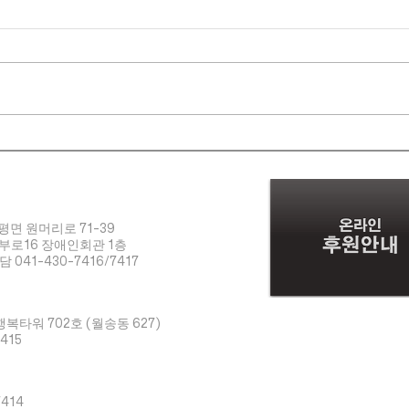
평면 원머리로 71-39
남부로16 장애인회관 1층
담 041-430-7416/7417
행복타워 702호 (월송동 627)
7415
7414