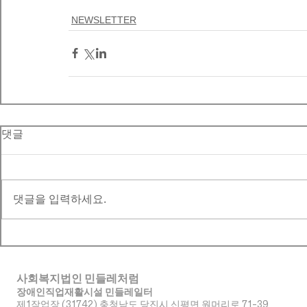
NEWSLETTER
댓글
댓글을 입력하세요.
사회복지법인 민들레처럼
장애인직업재활시설 민들레일터
제1작업장 (31742) 충청남도 당진시 신평면 원머리로 71-39