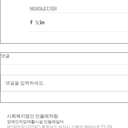
NEWSLETTER
댓글
댓글을 입력하세요.
사회복지법인 민들레처럼
장애인직업재활시설 민들레일터
제1작업장 (31742) 충청남도 당진시 신평면 원머리로 71-39