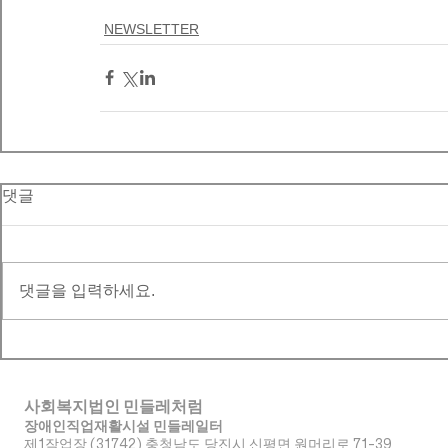
NEWSLETTER
댓글
댓글을 입력하세요.
사회복지법인 민들레처럼
장애인직업재활시설 민들레일터
제1작업장 (31742) 충청남도 당진시 신평면 원머리로 71-39