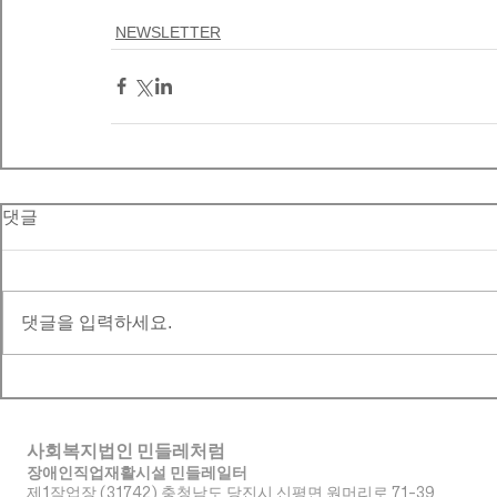
NEWSLETTER
댓글
댓글을 입력하세요.
사회복지법인 민들레처럼
장애인직업재활시설 민들레일터
제1작업장 (31742) 충청남도 당진시 신평면 원머리로 71-39