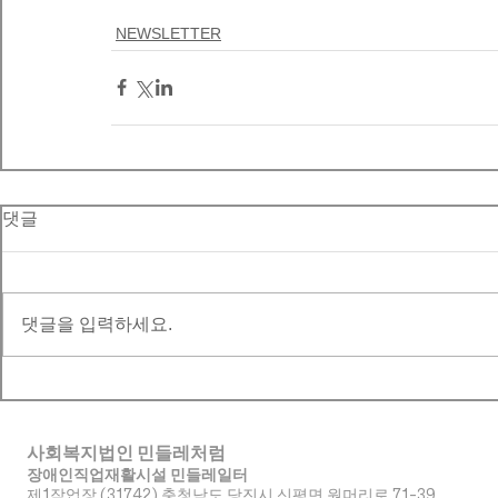
NEWSLETTER
댓글
댓글을 입력하세요.
사회복지법인 민들레처럼
장애인직업재활시설 민들레일터
제1작업장 (31742) 충청남도 당진시 신평면 원머리로 71-39