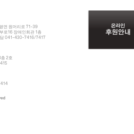
평면 원머리로 71-39
남부로16 장애인회관 1층
담 041-430-7416/7417
3층 2호
7415
7414
ved