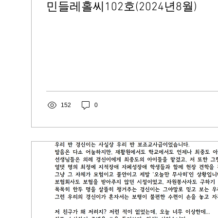
민들레홀씨102호(2024년8월)
152
0